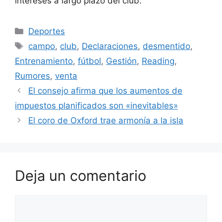
intereses a largo plazo del club.
Categorías
Deportes
Etiquetas
campo
,
club
,
Declaraciones
,
desmentido
,
Entrenamiento
,
fútbol
,
Gestión
,
Reading
,
Rumores
,
venta
El consejo afirma que los aumentos de
impuestos planificados son «inevitables»
El coro de Oxford trae armonía a la isla
Deja un comentario
Comentario