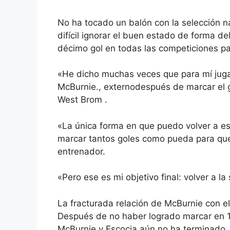
No ha tocado un balón con la selección n
difícil ignorar el buen estado de forma d
décimo gol en todas las competiciones par
«He dicho muchas veces que para mí jugar 
McBurnie., externodespués de marcar el go
West Brom .
«La única forma en que puedo volver a ese
marcar tantos goles como pueda para que e
entrenador.
«Pero ese es mi objetivo final: volver a la
La fracturada relación de McBurnie con el
Después de no haber logrado marcar en 17 
McBurnie y Escocia aún no ha terminado.