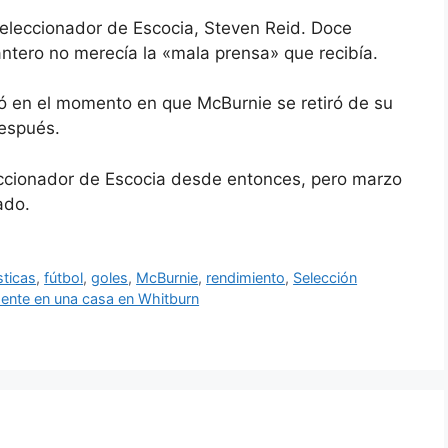
eleccionador de Escocia, Steven Reid. Doce
ntero no merecía la «mala prensa» que recibía.
gó en el momento en que McBurnie se retiró de su
después.
eccionador de Escocia desde entonces, pero marzo
ado.
sticas
,
fútbol
,
goles
,
McBurnie
,
rendimiento
,
Selección
dente en una casa en Whitburn