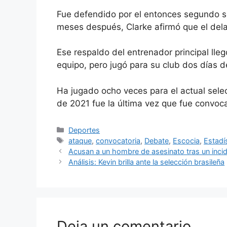
Fue defendido por el entonces segundo s
meses después, Clarke afirmó que el dela
Ese respaldo del entrenador principal lle
equipo, pero jugó para su club dos días 
Ha jugado ocho veces para el actual sel
de 2021 fue la última vez que fue convoc
Categorías
Deportes
Etiquetas
ataque
,
convocatoria
,
Debate
,
Escocia
,
Estadí
Acusan a un hombre de asesinato tras un inci
Análisis: Kevin brilla ante la selección brasileña
Deja un comentario