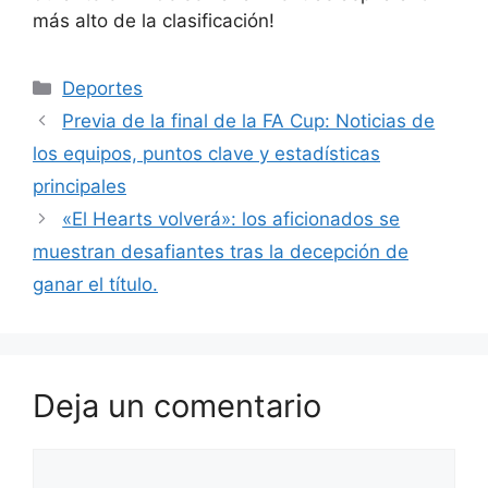
más alto de la clasificación!
Categorías
Deportes
Previa de la final de la FA Cup: Noticias de
los equipos, puntos clave y estadísticas
principales
«El Hearts volverá»: los aficionados se
muestran desafiantes tras la decepción de
ganar el título.
Deja un comentario
Comentario