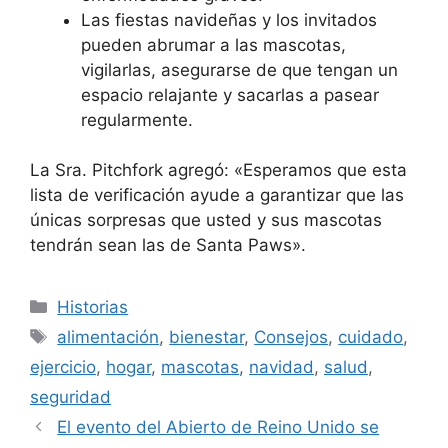
Las fiestas navideñas y los invitados
pueden abrumar a las mascotas,
vigilarlas, asegurarse de que tengan un
espacio relajante y sacarlas a pasear
regularmente.
La Sra. Pitchfork agregó: «Esperamos que esta
lista de verificación ayude a garantizar que las
únicas sorpresas que usted y sus mascotas
tendrán sean las de Santa Paws».
Categorías
Historias
Etiquetas
alimentación
,
bienestar
,
Consejos
,
cuidado
,
ejercicio
,
hogar
,
mascotas
,
navidad
,
salud
,
seguridad
El evento del Abierto de Reino Unido se