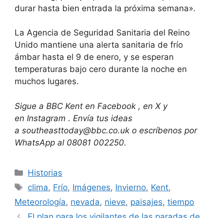
durar hasta bien entrada la próxima semana».
La Agencia de Seguridad Sanitaria del Reino
Unido mantiene una alerta sanitaria de frío
ámbar hasta el 9 de enero, y se esperan
temperaturas bajo cero durante la noche en
muchos lugares.
Sigue a BBC Kent en
Facebook
, en
X
y
en
Instagram
. Envía tus ideas
a
southeasttoday@bbc.co.uk
o escríbenos por
WhatsApp al 08081 002250.
Categorías
Historias
Etiquetas
clima
,
Frío
,
Imágenes
,
Invierno
,
Kent
,
Meteorología
,
nevada
,
nieve
,
paisajes
,
tiempo
El plan para los vigilantes de las paradas de