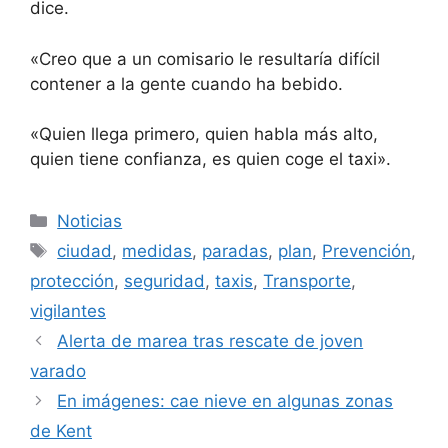
dice.
«Creo que a un comisario le resultaría difícil
contener a la gente cuando ha bebido.
«Quien llega primero, quien habla más alto,
quien tiene confianza, es quien coge el taxi».
Categorías
Noticias
Etiquetas
ciudad
,
medidas
,
paradas
,
plan
,
Prevención
,
protección
,
seguridad
,
taxis
,
Transporte
,
vigilantes
Alerta de marea tras rescate de joven
varado
En imágenes: cae nieve en algunas zonas
de Kent