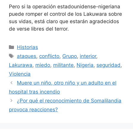
Pero si la operación estadounidense-nigeriana
puede romper el control de los Lakuwara sobre
sus vidas, está claro que estarán agradecidos
de verse libres del terror.
Categorías
Historias
Etiquetas
ataques
,
conflicto
,
Grupo
,
interior
,
Lakurawa
,
miedo
,
militante
,
Nigeria
,
seguridad
,
Violencia
Muere un niño, otro niño y un adulto en el
hospital tras incendio
¿Por qué el reconocimiento de Somalilandia
provoca reacciones?