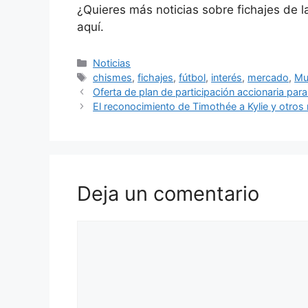
¿Quieres más noticias sobre fichajes de 
aquí.
Categorías
Noticias
Etiquetas
chismes
,
fichajes
,
fútbol
,
interés
,
mercado
,
Mu
Oferta de plan de participación accionaria para
El reconocimiento de Timothée a Kylie y otro
Deja un comentario
Comentario