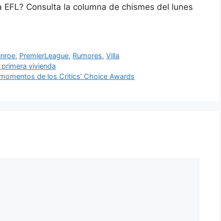
la EFL? Consulta la columna de chismes del lunes
nroe
,
PremierLeague
,
Rumores
,
Villa
 primera vivienda
s momentos de los Critics’ Choice Awards