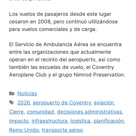
Los vuelos de pasajeros desde este lugar
cesaron en 2008, pero continuó utilizándose
para vuelos comerciales y de carga.
El Servicio de Ambulancia Aérea se encuentra
entre las organizaciones que actualmente
operan en el recinto del aeropuerto, así como
también las escuelas de vuelo, el Coventry
Aeroplane Club y el grupo Nimrod Preservation.
Categorías
Noticias
Etiquetas
2026
,
aeropuerto de Coventry
,
aviación
,
Cierre
,
comunidad
,
decisiones administrativas
,
impacto
,
infraestructura
,
logística
,
planificación
,
Reino Unido
,
transporte aéreo