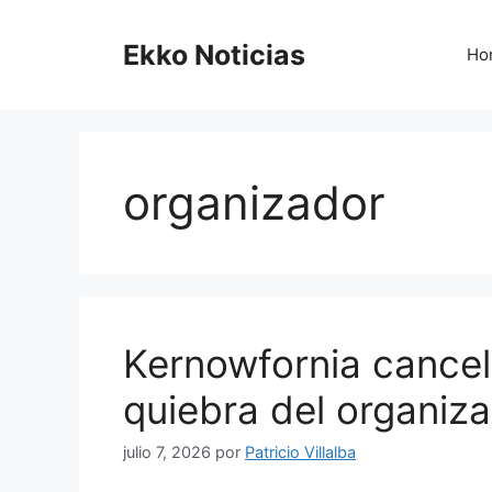
Saltar
al
Ekko Noticias
Ho
contenido
organizador
Kernowfornia canceló
quiebra del organiza
julio 7, 2026
por
Patricio Villalba