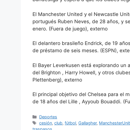
El Manchester United y el Newcastle Uni
portugués Ruben Neves, de 28 años, y se 
enero. (Fuera de juego), externo
El delantero brasileño Endrick, de 19 años
de préstamo de seis meses. (ESPN), exte
El Bayer Leverkusen está explorando un a
del Brighton , Harry Howell, y otros club
Plettenberg), externo
El principal objetivo del Chelsea para el
de 18 años del Lille , Ayyoub Bouaddi. (F
Categorías
Deportes
Etiquetas
cesión
,
club
,
fútbol
,
Gallagher
,
ManchesterUni
traspasos