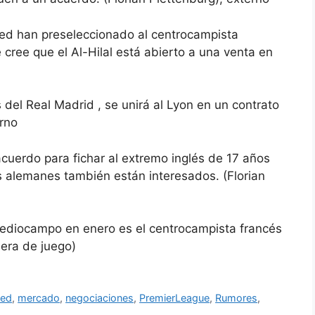
ted han preseleccionado al centrocampista
cree que el Al-Hilal está abierto a una venta en
 del Real Madrid , se unirá al Lyon en un contrato
rno
cuerdo para fichar al extremo inglés de 17 años
es alemanes también están interesados. (Florian
 mediocampo en enero es el centrocampista francés
uera de juego)
ted
,
mercado
,
negociaciones
,
PremierLeague
,
Rumores
,