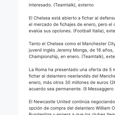
interesado. (Teamtalk), externo
El Chelsea está abierto a fichar al defens
el mercado de fichajes de enero, pero el 
evalúa sus opciones. (Football Italia), ext
Tanto el Chelsea como el Manchester City 
juvenil inglés Jeremy Monga, de 16 años, y
Championship, en enero. (Teamtalk), ext
La Roma ha presentado una oferta de 5 mi
fichar al delantero neerlandés del Manch
enero, más otros 30 millones de euros (26,
acuerdo sea permanente. (Il Messaggero –
El Newcastle United continúa negociando 
opción de compra del delantero William Os
Bundesliga y espera a que los clubes lleg