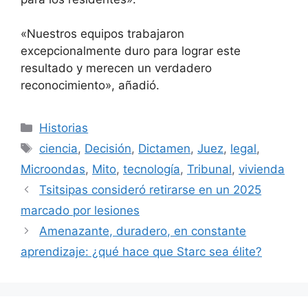
«Nuestros equipos trabajaron
excepcionalmente duro para lograr este
resultado y merecen un verdadero
reconocimiento», añadió.
Categorías
Historias
Etiquetas
ciencia
,
Decisión
,
Dictamen
,
Juez
,
legal
,
Microondas
,
Mito
,
tecnología
,
Tribunal
,
vivienda
Tsitsipas consideró retirarse en un 2025
marcado por lesiones
Amenazante, duradero, en constante
aprendizaje: ¿qué hace que Starc sea élite?