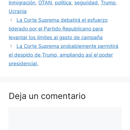
Inmigración
,
OTAN
,
política
,
seguridad
,
Trump
,
Ucrania
La Corte Suprema debatirá el esfuerzo
liderado por el Partido Republicano para
levantar los límites al gasto de campaña
La Corte Suprema probablemente permitirá
el despido de Trump, ampliando así el poder
presidencial.
Deja un comentario
Comentario