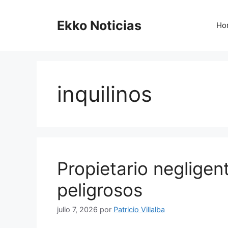
Saltar
al
Ekko Noticias
Ho
contenido
inquilinos
Propietario negligen
peligrosos
julio 7, 2026
por
Patricio Villalba