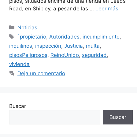
pisos, situados encima de una tienda en Leeds
Road, en Shipley, a pesar de las …
Leer más
Categorías
Noticias
Etiquetas
`propietario
,
Autoridades
,
incumplimiento
,
inquilinos
,
inspección
,
Justicia
,
multa
,
pisosPeligrosos
,
ReinoUnido
,
seguridad
,
vivienda
Deja un comentario
Buscar
Buscar