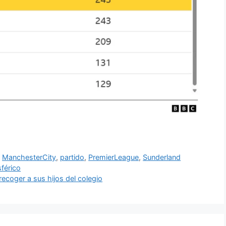
,
ManchesterCity
,
partido
,
PremierLeague
,
Sunderland
férico
recoger a sus hijos del colegio