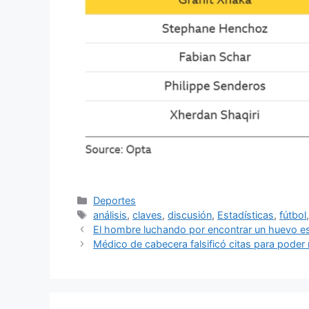
Categorías
Deportes
Etiquetas
análisis
,
claves
,
discusión
,
Estadísticas
,
fútbol
El hombre luchando por encontrar un huevo es
Médico de cabecera falsificó citas para poder 