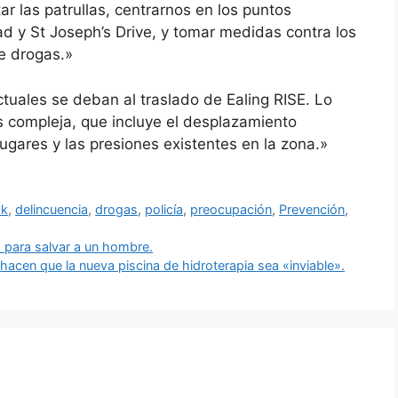
r las patrullas, centrarnos en los puntos
d y St Joseph’s Drive, y tomar medidas contra los
de drogas.»
uales se deban al traslado de Ealing RISE. Lo
 compleja, que incluye el desplazamiento
 lugares y las presiones existentes en la zona.»
ck
,
delincuencia
,
drogas
,
policía
,
preocupación
,
Prevención
,
o para salvar a un hombre.
acen que la nueva piscina de hidroterapia sea «inviable».