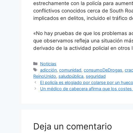
estrechamente con la policía para aumenta
conflictivos conocidos cerca de South Roa
implicados en delitos, incluido el tráfico 
«No hay pruebas de que los problemas act
que observamos refleja una situación más
derivado de la actividad policial en otros
Categorías
Noticias
Etiquetas
adicción
,
comunidad
,
consumoDeDrogas
,
cra
ReinoUnido
,
saludpública
,
seguridad
El policía es elogiado por colarse por un huec
Un médico de cabecera afirma que los costes h
Deja un comentario