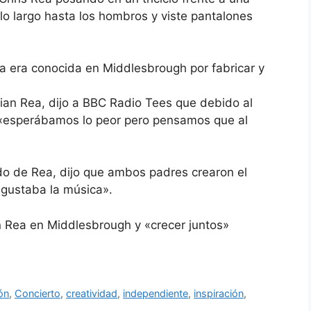
lo largo hasta los hombros y viste pantalones
ea era conocida en Middlesbrough por fabricar y
ian Rea, dijo a BBC Radio Tees que debido al
 «esperábamos lo peor pero pensamos que al
ado de Rea, dijo que ambos padres crearon el
 gustaba la música».
n Rea en Middlesbrough y «crecer juntos»
ón
,
Concierto
,
creatividad
,
independiente
,
inspiración
,