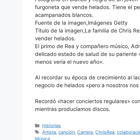
furgoneta que vende helados. Tiene el pe
acampanados blancos.
Fuente de la imagen,Imágenes Getty
Título de la imagen,La familia de Chris R
vender helados.
El primo de Rea y compañero músico, Adr
delicado estado de salud de su pariente
menos vería el nuevo año».
Al recordar su época de crecimiento al l
negocio de helados «pero a nosotros nos
Recordó «hacer conciertos regulares» co
mientras producíamos discos.
Categorías
Historias
Etiquetas
Artista
,
canción
,
Carrera
,
ChrisRea
,
colaboraci
Música