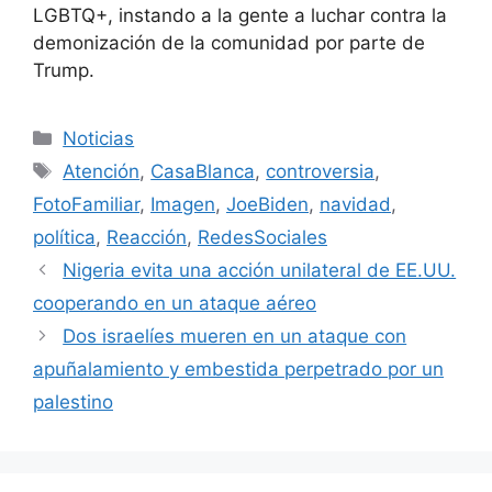
LGBTQ+, instando a la gente a luchar contra la
demonización de la comunidad por parte de
Trump.
Categorías
Noticias
Etiquetas
Atención
,
CasaBlanca
,
controversia
,
FotoFamiliar
,
Imagen
,
JoeBiden
,
navidad
,
política
,
Reacción
,
RedesSociales
Nigeria evita una acción unilateral de EE.UU.
cooperando en un ataque aéreo
Dos israelíes mueren en un ataque con
apuñalamiento y embestida perpetrado por un
palestino