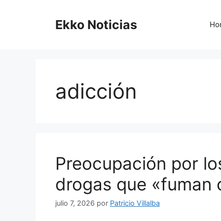
Saltar
al
Ekko Noticias
Ho
contenido
adicción
Preocupación por l
drogas que «fuman 
julio 7, 2026
por
Patricio Villalba