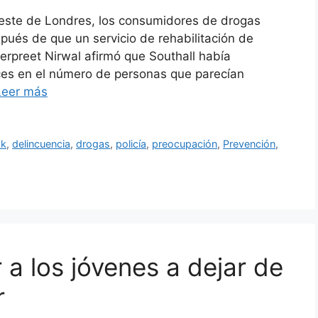
oeste de Londres, los consumidores de drogas
ués de que un servicio de rehabilitación de
erpreet Nirwal afirmó que Southall había
es en el número de personas que parecían
Leer más
ck
,
delincuencia
,
drogas
,
policía
,
preocupación
,
Prevención
,
 a los jóvenes a dejar de
r