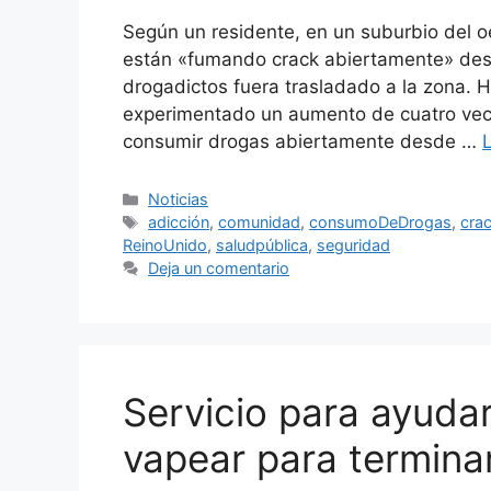
Según un residente, en un suburbio del 
están «fumando crack abiertamente» desp
drogadictos fuera trasladado a la zona. H
experimentado un aumento de cuatro vec
consumir drogas abiertamente desde …
Categorías
Noticias
Etiquetas
adicción
,
comunidad
,
consumoDeDrogas
,
cra
ReinoUnido
,
saludpública
,
seguridad
Deja un comentario
Servicio para ayudar
vapear para termina