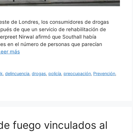
oeste de Londres, los consumidores de drogas
ués de que un servicio de rehabilitación de
erpreet Nirwal afirmó que Southall había
es en el número de personas que parecían
Leer más
ck
,
delincuencia
,
drogas
,
policía
,
preocupación
,
Prevención
,
e fuego vinculados al