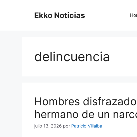
Saltar
al
Ekko Noticias
Ho
contenido
delincuencia
Hombres disfrazados
hermano de un narco
julio 13, 2026
por
Patricio Villalba