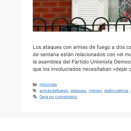
Los ataques con armas de fuego a dos casa
de semana están relacionados con «el m
la asamblea del Partido Unionista Democr
que los involucrados necesitaban «dejar
Categorías
Historias
Etiquetas
armasdefuego
,
ataques
,
crimen
,
delincuencia
,
Deja un comentario