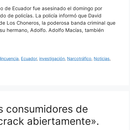
io de Ecuador fue asesinado el domingo por
 de policías. La policía informó que David
l de Los Choneros, la poderosa banda criminal que
su hermano, Adolfo. Adolfo Macías, también
lincuencia
,
Ecuador
,
investigación
,
Narcotráfico
,
Noticias
,
os consumidores de
crack abiertamente».