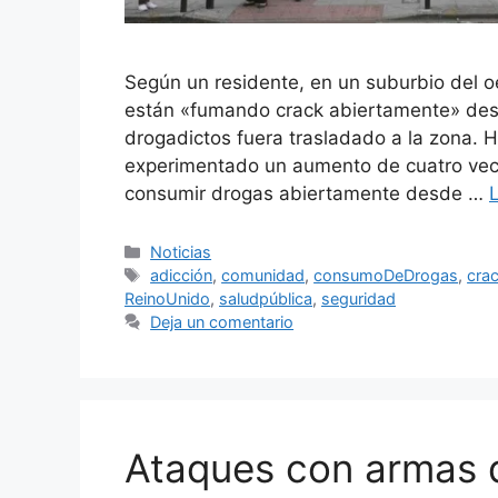
Según un residente, en un suburbio del 
están «fumando crack abiertamente» desp
drogadictos fuera trasladado a la zona. H
experimentado un aumento de cuatro vec
consumir drogas abiertamente desde …
Categorías
Noticias
Etiquetas
adicción
,
comunidad
,
consumoDeDrogas
,
cra
ReinoUnido
,
saludpública
,
seguridad
Deja un comentario
Ataques con armas d