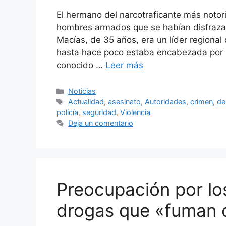
El hermano del narcotraficante más notor
hombres armados que se habían disfrazado
Macías, de 35 años, era un líder regiona
hasta hace poco estaba encabezada por 
conocido …
Leer más
Categorías
Noticias
Etiquetas
Actualidad
,
asesinato
,
Autoridades
,
crimen
,
de
policía
,
seguridad
,
Violencia
Deja un comentario
Preocupación por l
drogas que «fuman 