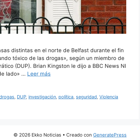
s distintas en el norte de Belfast durante el fin
undo tóxico de las drogas», según un miembro de
ático (DUP). Brian Kingston le dijo a BBC News NI
 de lado» …
Leer más
drogas
,
DUP
,
investigación
,
política
,
seguridad
,
Violencia
© 2026 Ekko Noticias
• Creado con
GeneratePress