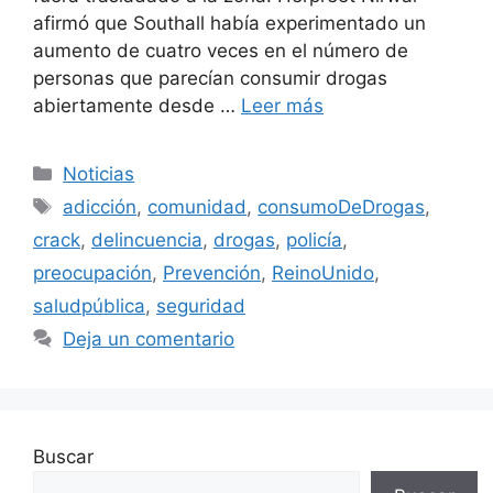
afirmó que Southall había experimentado un
aumento de cuatro veces en el número de
personas que parecían consumir drogas
abiertamente desde …
Leer más
Categorías
Noticias
Etiquetas
adicción
,
comunidad
,
consumoDeDrogas
,
crack
,
delincuencia
,
drogas
,
policía
,
preocupación
,
Prevención
,
ReinoUnido
,
saludpública
,
seguridad
Deja un comentario
Buscar