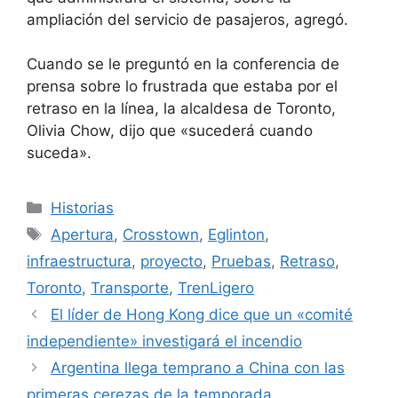
ampliación del servicio de pasajeros, agregó.
Cuando se le preguntó en la conferencia de
prensa sobre lo frustrada que estaba por el
retraso en la línea, la alcaldesa de Toronto,
Olivia Chow, dijo que «sucederá cuando
suceda».
Categorías
Historias
Etiquetas
Apertura
,
Crosstown
,
Eglinton
,
infraestructura
,
proyecto
,
Pruebas
,
Retraso
,
Toronto
,
Transporte
,
TrenLigero
El líder de Hong Kong dice que un «comité
independiente» investigará el incendio
Argentina llega temprano a China con las
primeras cerezas de la temporada