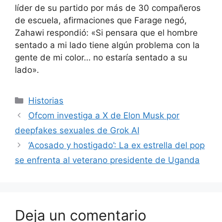
líder de su partido
por más de 30 compañeros
de escuela, afirmaciones que Farage negó,
Zahawi respondió: «Si pensara que el hombre
sentado a mi lado tiene algún problema con la
gente de mi color… no estaría sentado a su
lado».
Categorías
Historias
Ofcom investiga a X de Elon Musk por
deepfakes sexuales de Grok AI
‘Acosado y hostigado’: La ex estrella del pop
se enfrenta al veterano presidente de Uganda
Deja un comentario