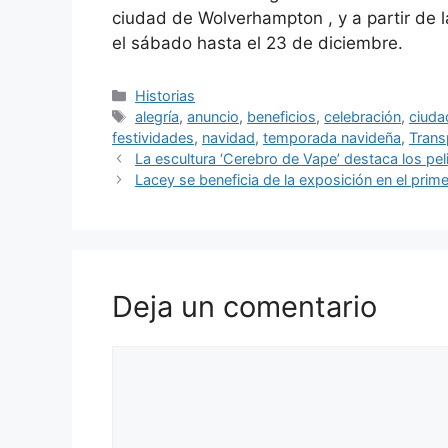
ciudad de Wolverhampton , y a partir de
el sábado hasta el 23 de diciembre.
Categorías
Historias
Etiquetas
alegría
,
anuncio
,
beneficios
,
celebración
,
ciuda
festividades
,
navidad
,
temporada navideña
,
Trans
La escultura ‘Cerebro de Vape’ destaca los pe
Lacey se beneficia de la exposición en el prim
Deja un comentario
Comentario