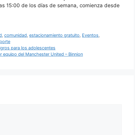
 las 15:00 de los días de semana, comienza desde
d
,
comunidad
,
estacionamiento gratuito
,
Eventos
,
porte
ligros para los adolescentes
er equipo del Manchester United – Binnion