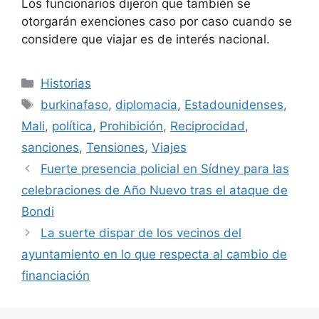
Los funcionarios dijeron que también se
otorgarán exenciones caso por caso cuando se
considere que viajar es de interés nacional.
Categorías
Historias
Etiquetas
burkinafaso
,
diplomacia
,
Estadounidenses
,
Mali
,
política
,
Prohibición
,
Reciprocidad
,
sanciones
,
Tensiones
,
Viajes
Fuerte presencia policial en Sídney para las
celebraciones de Año Nuevo tras el ataque de
Bondi
La suerte dispar de los vecinos del
ayuntamiento en lo que respecta al cambio de
financiación