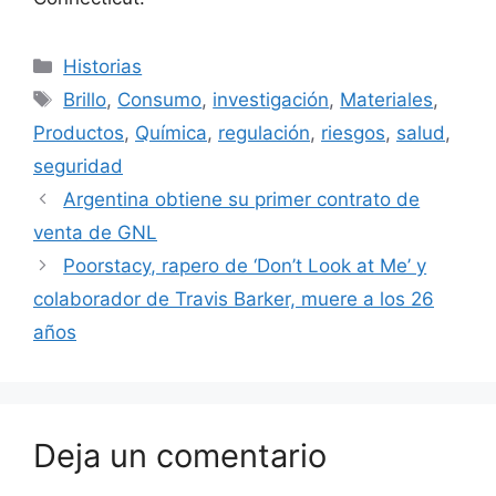
Categorías
Historias
Etiquetas
Brillo
,
Consumo
,
investigación
,
Materiales
,
Productos
,
Química
,
regulación
,
riesgos
,
salud
,
seguridad
Argentina obtiene su primer contrato de
venta de GNL
Poorstacy, rapero de ‘Don’t Look at Me’ y
colaborador de Travis Barker, muere a los 26
años
Deja un comentario