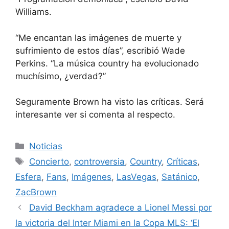
Williams.
“Me encantan las imágenes de muerte y
sufrimiento de estos días”, escribió Wade
Perkins. “La música country ha evolucionado
muchísimo, ¿verdad?”
Seguramente Brown ha visto las críticas. Será
interesante ver si comenta al respecto.
Categorías
Noticias
Etiquetas
Concierto
,
controversia
,
Country
,
Críticas
,
Esfera
,
Fans
,
Imágenes
,
LasVegas
,
Satánico
,
ZacBrown
David Beckham agradece a Lionel Messi por
la victoria del Inter Miami en la Copa MLS: ‘El