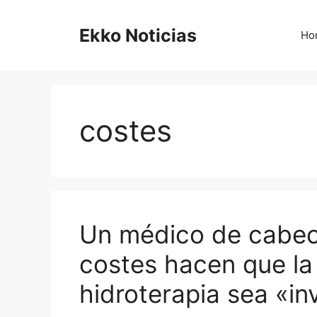
Saltar
al
Ekko Noticias
Ho
contenido
costes
Un médico de cabece
costes hacen que la
hidroterapia sea «in