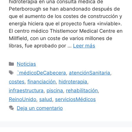
hidroterapia en una consulta médica de
Peterborough se han abandonado después de
que el aumento de los costes de construcción y
energía hiciera que el proyecto fuera «inviable».
El centro médico Thistlemoor Medical Centre en
Millfield, con un coste de varios millones de
libras, fue aprobado por …
Leer más
Categorías
Noticias
Etiquetas
`médicoDeCabecera
,
atenciónSanitaria
,
costes
,
financiación
,
hidroterapia
,
infraestructura
,
piscina
,
rehabilitación
,
ReinoUnido
,
salud
,
serviciosMédicos
Deja un comentario