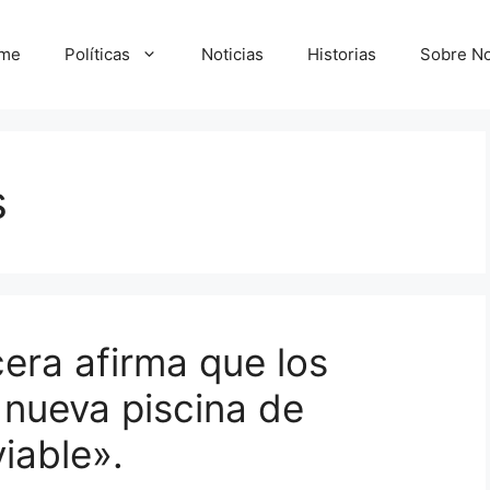
me
Políticas
Noticias
Historias
Sobre No
s
ra afirma que los
 nueva piscina de
viable».