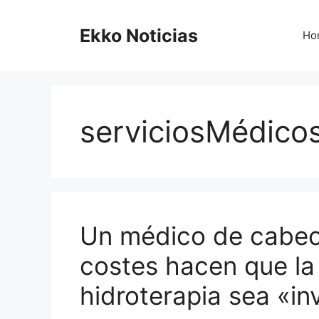
Saltar
al
Ekko Noticias
Ho
contenido
serviciosMédico
Un médico de cabece
costes hacen que la
hidroterapia sea «in